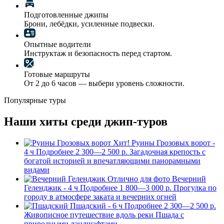
Подготовленные джипы
Брони, лебёдки, усиленные подвески.
Опытные водители
Инструктаж и безопасность перед стартом.
Готовые маршруты
От 2 до 6 часов — выбери уровень сложности.
Популярные туры
Наши хиты среди джип-туров
Хит!
Руины Грозовых ворот -
4 ч
Подробнее
2 300—2 500 р.
Загадочная крепость с
богатой историей и впечатляющими панорамными
видами
Отлично для фото
Вечерний
Геленджик - 4 ч
Подробнее
1 800—3 000 р.
Прогулка по
городу в атмосфере заката и вечерних огней
Пшадский - 6 ч
Подробнее
2 300—2 500 р.
Живописное путешествие вдоль реки Пшада с
природными ландшафтами